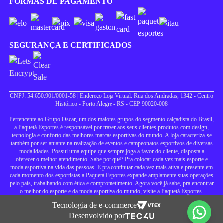
FORMAS DE PAGAMENTO
SEGURANÇA E CERTIFICADOS
CNPJ: 54.650.901/0001-58 | Endereço Loja Virtual: Rua dos Andradas, 1342 - Centro
Histórico - Porto Alegre - RS - CEP 90020-008
Pertencente ao Grupo Oscar, um dos maiores grupos do segmento calçadista do Brasil,
a Paquetá Esportes é responsável por trazer aos seus clientes produtos com design,
tecnologia e conforto das melhores marcas esportivas do mundo. A loja caracteriza-se
também por ser atuante na realização de eventos e campeonatos esportivos de diversas
modalidades. Possui uma equipe que sempre joga a favor do cliente, disposta a
oferecer o melhor atendimento. Sabe por quê? Pra colocar cada vez mais esporte e
moda esportiva na vida das pessoas. E pra continuar cada vez mais ativa e presente em
cada momento dos esportistas a Paquetá Esportes expande amplamente suas operações
pelo país, trabalhando com ética e comprometimento. Agora você já sabe, pra encontrar
o melhor do esporte e da moda esportiva do mundo, visite a Paquetá Esportes.
Tecnologia de e-commerce
Desenvolvido por