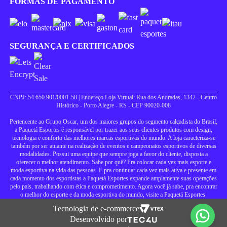
FORMAS DE PAGAMENTO
SEGURANÇA E CERTIFICADOS
CNPJ: 54.650.901/0001-58 | Endereço Loja Virtual: Rua dos Andradas, 1342 - Centro
Histórico - Porto Alegre - RS - CEP 90020-008
Pertencente ao Grupo Oscar, um dos maiores grupos do segmento calçadista do Brasil,
a Paquetá Esportes é responsável por trazer aos seus clientes produtos com design,
tecnologia e conforto das melhores marcas esportivas do mundo. A loja caracteriza-se
também por ser atuante na realização de eventos e campeonatos esportivos de diversas
modalidades. Possui uma equipe que sempre joga a favor do cliente, disposta a
oferecer o melhor atendimento. Sabe por quê? Pra colocar cada vez mais esporte e
moda esportiva na vida das pessoas. E pra continuar cada vez mais ativa e presente em
cada momento dos esportistas a Paquetá Esportes expande amplamente suas operações
pelo país, trabalhando com ética e comprometimento. Agora você já sabe, pra encontrar
o melhor do esporte e da moda esportiva do mundo, visite a Paquetá Esportes.
Tecnologia de e-commerce
Desenvolvido por