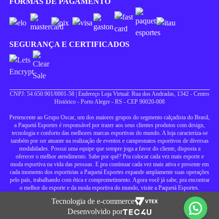
FORMAS DE PAGAMENTO
SEGURANÇA E CERTIFICADOS
CNPJ: 54.650.901/0001-58 | Endereço Loja Virtual: Rua dos Andradas, 1342 - Centro
Histórico - Porto Alegre - RS - CEP 90020-008
Pertencente ao Grupo Oscar, um dos maiores grupos do segmento calçadista do Brasil,
a Paquetá Esportes é responsável por trazer aos seus clientes produtos com design,
tecnologia e conforto das melhores marcas esportivas do mundo. A loja caracteriza-se
também por ser atuante na realização de eventos e campeonatos esportivos de diversas
modalidades. Possui uma equipe que sempre joga a favor do cliente, disposta a
oferecer o melhor atendimento. Sabe por quê? Pra colocar cada vez mais esporte e
moda esportiva na vida das pessoas. E pra continuar cada vez mais ativa e presente em
cada momento dos esportistas a Paquetá Esportes expande amplamente suas operações
pelo país, trabalhando com ética e comprometimento. Agora você já sabe, pra encontrar
o melhor do esporte e da moda esportiva do mundo, visite a Paquetá Esportes.
Tecnologia de e-commerce
Desenvolvido por