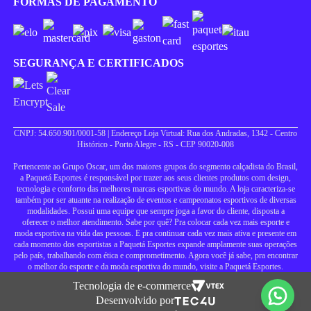
FORMAS DE PAGAMENTO
SEGURANÇA E CERTIFICADOS
CNPJ: 54.650.901/0001-58 | Endereço Loja Virtual: Rua dos Andradas, 1342 - Centro
Histórico - Porto Alegre - RS - CEP 90020-008
Pertencente ao Grupo Oscar, um dos maiores grupos do segmento calçadista do Brasil,
a Paquetá Esportes é responsável por trazer aos seus clientes produtos com design,
tecnologia e conforto das melhores marcas esportivas do mundo. A loja caracteriza-se
também por ser atuante na realização de eventos e campeonatos esportivos de diversas
modalidades. Possui uma equipe que sempre joga a favor do cliente, disposta a
oferecer o melhor atendimento. Sabe por quê? Pra colocar cada vez mais esporte e
moda esportiva na vida das pessoas. E pra continuar cada vez mais ativa e presente em
cada momento dos esportistas a Paquetá Esportes expande amplamente suas operações
pelo país, trabalhando com ética e comprometimento. Agora você já sabe, pra encontrar
o melhor do esporte e da moda esportiva do mundo, visite a Paquetá Esportes.
Tecnologia de e-commerce
Desenvolvido por