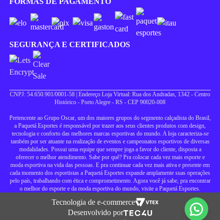
FORMAS DE PAGAMENTO
SEGURANÇA E CERTIFICADOS
CNPJ: 54.650.901/0001-58 | Endereço Loja Virtual: Rua dos Andradas, 1342 - Centro
Histórico - Porto Alegre - RS - CEP 90020-008
Pertencente ao Grupo Oscar, um dos maiores grupos do segmento calçadista do Brasil,
a Paquetá Esportes é responsável por trazer aos seus clientes produtos com design,
tecnologia e conforto das melhores marcas esportivas do mundo. A loja caracteriza-se
também por ser atuante na realização de eventos e campeonatos esportivos de diversas
modalidades. Possui uma equipe que sempre joga a favor do cliente, disposta a
oferecer o melhor atendimento. Sabe por quê? Pra colocar cada vez mais esporte e
moda esportiva na vida das pessoas. E pra continuar cada vez mais ativa e presente em
cada momento dos esportistas a Paquetá Esportes expande amplamente suas operações
pelo país, trabalhando com ética e comprometimento. Agora você já sabe, pra encontrar
o melhor do esporte e da moda esportiva do mundo, visite a Paquetá Esportes.
Tecnologia de e-commerce
Desenvolvido por