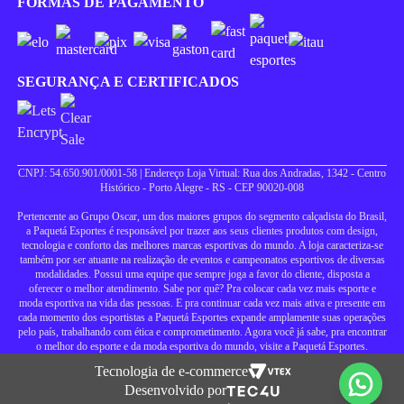
FORMAS DE PAGAMENTO
SEGURANÇA E CERTIFICADOS
CNPJ: 54.650.901/0001-58 | Endereço Loja Virtual: Rua dos Andradas, 1342 - Centro
Histórico - Porto Alegre - RS - CEP 90020-008
Pertencente ao Grupo Oscar, um dos maiores grupos do segmento calçadista do Brasil,
a Paquetá Esportes é responsável por trazer aos seus clientes produtos com design,
tecnologia e conforto das melhores marcas esportivas do mundo. A loja caracteriza-se
também por ser atuante na realização de eventos e campeonatos esportivos de diversas
modalidades. Possui uma equipe que sempre joga a favor do cliente, disposta a
oferecer o melhor atendimento. Sabe por quê? Pra colocar cada vez mais esporte e
moda esportiva na vida das pessoas. E pra continuar cada vez mais ativa e presente em
cada momento dos esportistas a Paquetá Esportes expande amplamente suas operações
pelo país, trabalhando com ética e comprometimento. Agora você já sabe, pra encontrar
o melhor do esporte e da moda esportiva do mundo, visite a Paquetá Esportes.
Tecnologia de e-commerce
Desenvolvido por