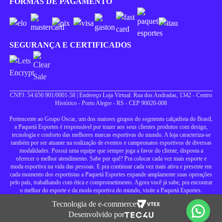
FORMAS DE PAGAMENTO
SEGURANÇA E CERTIFICADOS
CNPJ: 54.650.901/0001-58 | Endereço Loja Virtual: Rua dos Andradas, 1342 - Centro
Histórico - Porto Alegre - RS - CEP 90020-008
Pertencente ao Grupo Oscar, um dos maiores grupos do segmento calçadista do Brasil,
a Paquetá Esportes é responsável por trazer aos seus clientes produtos com design,
tecnologia e conforto das melhores marcas esportivas do mundo. A loja caracteriza-se
também por ser atuante na realização de eventos e campeonatos esportivos de diversas
modalidades. Possui uma equipe que sempre joga a favor do cliente, disposta a
oferecer o melhor atendimento. Sabe por quê? Pra colocar cada vez mais esporte e
moda esportiva na vida das pessoas. E pra continuar cada vez mais ativa e presente em
cada momento dos esportistas a Paquetá Esportes expande amplamente suas operações
pelo país, trabalhando com ética e comprometimento. Agora você já sabe, pra encontrar
o melhor do esporte e da moda esportiva do mundo, visite a Paquetá Esportes.
Tecnologia de e-commerce
Desenvolvido por