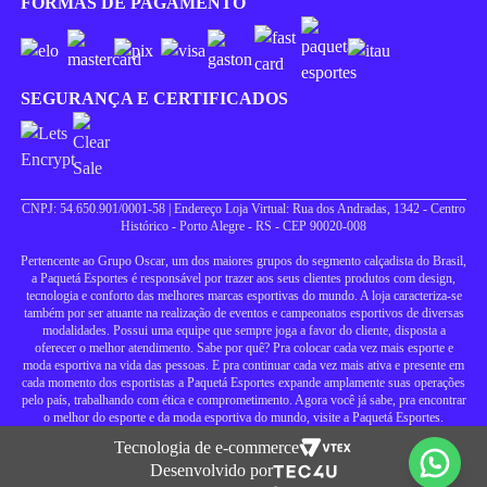
FORMAS DE PAGAMENTO
SEGURANÇA E CERTIFICADOS
CNPJ: 54.650.901/0001-58 | Endereço Loja Virtual: Rua dos Andradas, 1342 - Centro
Histórico - Porto Alegre - RS - CEP 90020-008
Pertencente ao Grupo Oscar, um dos maiores grupos do segmento calçadista do Brasil,
a Paquetá Esportes é responsável por trazer aos seus clientes produtos com design,
tecnologia e conforto das melhores marcas esportivas do mundo. A loja caracteriza-se
também por ser atuante na realização de eventos e campeonatos esportivos de diversas
modalidades. Possui uma equipe que sempre joga a favor do cliente, disposta a
oferecer o melhor atendimento. Sabe por quê? Pra colocar cada vez mais esporte e
moda esportiva na vida das pessoas. E pra continuar cada vez mais ativa e presente em
cada momento dos esportistas a Paquetá Esportes expande amplamente suas operações
pelo país, trabalhando com ética e comprometimento. Agora você já sabe, pra encontrar
o melhor do esporte e da moda esportiva do mundo, visite a Paquetá Esportes.
Tecnologia de e-commerce
Desenvolvido por