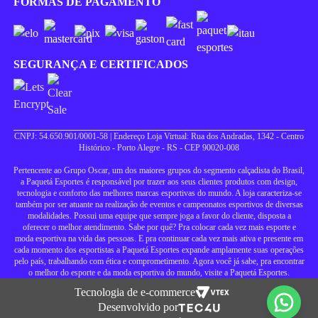
FORMAS DE PAGAMENTO
SEGURANÇA E CERTIFICADOS
CNPJ: 54.650.901/0001-58 | Endereço Loja Virtual: Rua dos Andradas, 1342 - Centro
Histórico - Porto Alegre - RS - CEP 90020-008
Pertencente ao Grupo Oscar, um dos maiores grupos do segmento calçadista do Brasil,
a Paquetá Esportes é responsável por trazer aos seus clientes produtos com design,
tecnologia e conforto das melhores marcas esportivas do mundo. A loja caracteriza-se
também por ser atuante na realização de eventos e campeonatos esportivos de diversas
modalidades. Possui uma equipe que sempre joga a favor do cliente, disposta a
oferecer o melhor atendimento. Sabe por quê? Pra colocar cada vez mais esporte e
moda esportiva na vida das pessoas. E pra continuar cada vez mais ativa e presente em
cada momento dos esportistas a Paquetá Esportes expande amplamente suas operações
pelo país, trabalhando com ética e comprometimento. Agora você já sabe, pra encontrar
o melhor do esporte e da moda esportiva do mundo, visite a Paquetá Esportes.
Tecnologia de e-commerce
Desenvolvido por