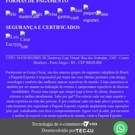
FORMAS DE PAGAMENTO
SEGURANÇA E CERTIFICADOS
CNPJ: 54.650.901/0001-58 | Endereço Loja Virtual: Rua dos Andradas, 1342 - Centro
Histórico - Porto Alegre - RS - CEP 90020-008
Pertencente ao Grupo Oscar, um dos maiores grupos do segmento calçadista do Brasil,
a Paquetá Esportes é responsável por trazer aos seus clientes produtos com design,
tecnologia e conforto das melhores marcas esportivas do mundo. A loja caracteriza-se
também por ser atuante na realização de eventos e campeonatos esportivos de diversas
modalidades. Possui uma equipe que sempre joga a favor do cliente, disposta a
oferecer o melhor atendimento. Sabe por quê? Pra colocar cada vez mais esporte e
moda esportiva na vida das pessoas. E pra continuar cada vez mais ativa e presente em
cada momento dos esportistas a Paquetá Esportes expande amplamente suas operações
pelo país, trabalhando com ética e comprometimento. Agora você já sabe, pra encontrar
o melhor do esporte e da moda esportiva do mundo, visite a Paquetá Esportes.
Tecnologia de e-commerce
Desenvolvido por