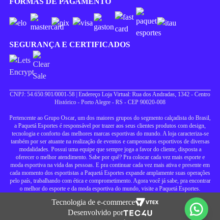
FORMAS DE PAGAMENTO
SEGURANÇA E CERTIFICADOS
CNPJ: 54.650.901/0001-58 | Endereço Loja Virtual: Rua dos Andradas, 1342 - Centro
Histórico - Porto Alegre - RS - CEP 90020-008
Pertencente ao Grupo Oscar, um dos maiores grupos do segmento calçadista do Brasil,
a Paquetá Esportes é responsável por trazer aos seus clientes produtos com design,
tecnologia e conforto das melhores marcas esportivas do mundo. A loja caracteriza-se
também por ser atuante na realização de eventos e campeonatos esportivos de diversas
modalidades. Possui uma equipe que sempre joga a favor do cliente, disposta a
oferecer o melhor atendimento. Sabe por quê? Pra colocar cada vez mais esporte e
moda esportiva na vida das pessoas. E pra continuar cada vez mais ativa e presente em
cada momento dos esportistas a Paquetá Esportes expande amplamente suas operações
pelo país, trabalhando com ética e comprometimento. Agora você já sabe, pra encontrar
o melhor do esporte e da moda esportiva do mundo, visite a Paquetá Esportes.
Tecnologia de e-commerce
Desenvolvido por