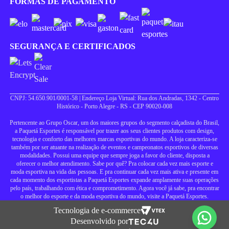
FORMAS DE PAGAMENTO
SEGURANÇA E CERTIFICADOS
CNPJ: 54.650.901/0001-58 | Endereço Loja Virtual: Rua dos Andradas, 1342 - Centro
Histórico - Porto Alegre - RS - CEP 90020-008
Pertencente ao Grupo Oscar, um dos maiores grupos do segmento calçadista do Brasil,
a Paquetá Esportes é responsável por trazer aos seus clientes produtos com design,
tecnologia e conforto das melhores marcas esportivas do mundo. A loja caracteriza-se
também por ser atuante na realização de eventos e campeonatos esportivos de diversas
modalidades. Possui uma equipe que sempre joga a favor do cliente, disposta a
oferecer o melhor atendimento. Sabe por quê? Pra colocar cada vez mais esporte e
moda esportiva na vida das pessoas. E pra continuar cada vez mais ativa e presente em
cada momento dos esportistas a Paquetá Esportes expande amplamente suas operações
pelo país, trabalhando com ética e comprometimento. Agora você já sabe, pra encontrar
o melhor do esporte e da moda esportiva do mundo, visite a Paquetá Esportes.
Tecnologia de e-commerce
Desenvolvido por