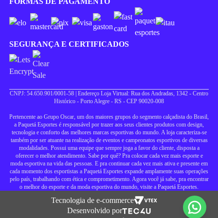
FORMAS DE PAGAMENTO
SEGURANÇA E CERTIFICADOS
CNPJ: 54.650.901/0001-58 | Endereço Loja Virtual: Rua dos Andradas, 1342 - Centro
Histórico - Porto Alegre - RS - CEP 90020-008
Pertencente ao Grupo Oscar, um dos maiores grupos do segmento calçadista do Brasil,
a Paquetá Esportes é responsável por trazer aos seus clientes produtos com design,
tecnologia e conforto das melhores marcas esportivas do mundo. A loja caracteriza-se
também por ser atuante na realização de eventos e campeonatos esportivos de diversas
modalidades. Possui uma equipe que sempre joga a favor do cliente, disposta a
oferecer o melhor atendimento. Sabe por quê? Pra colocar cada vez mais esporte e
moda esportiva na vida das pessoas. E pra continuar cada vez mais ativa e presente em
cada momento dos esportistas a Paquetá Esportes expande amplamente suas operações
pelo país, trabalhando com ética e comprometimento. Agora você já sabe, pra encontrar
o melhor do esporte e da moda esportiva do mundo, visite a Paquetá Esportes.
Tecnologia de e-commerce
Desenvolvido por