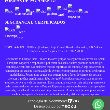
FORMAS DE PAGAMENTO
SEGURANÇA E CERTIFICADOS
CNPJ: 54.650.901/0001-58 | Endereço Loja Virtual: Rua dos Andradas, 1342 - Centro
Histórico - Porto Alegre - RS - CEP 90020-008
Pertencente ao Grupo Oscar, um dos maiores grupos do segmento calçadista do Brasil,
a Paquetá Esportes é responsável por trazer aos seus clientes produtos com design,
tecnologia e conforto das melhores marcas esportivas do mundo. A loja caracteriza-se
também por ser atuante na realização de eventos e campeonatos esportivos de diversas
modalidades. Possui uma equipe que sempre joga a favor do cliente, disposta a
oferecer o melhor atendimento. Sabe por quê? Pra colocar cada vez mais esporte e
moda esportiva na vida das pessoas. E pra continuar cada vez mais ativa e presente em
cada momento dos esportistas a Paquetá Esportes expande amplamente suas operações
pelo país, trabalhando com ética e comprometimento. Agora você já sabe, pra encontrar
o melhor do esporte e da moda esportiva do mundo, visite a Paquetá Esportes.
Tecnologia de e-commerce
Desenvolvido por