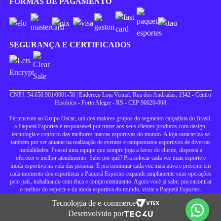
FORMAS DE PAGAMENTO
SEGURANÇA E CERTIFICADOS
CNPJ: 54.650.901/0001-58 | Endereço Loja Virtual: Rua dos Andradas, 1342 - Centro
Histórico - Porto Alegre - RS - CEP 90020-008
Pertencente ao Grupo Oscar, um dos maiores grupos do segmento calçadista do Brasil,
a Paquetá Esportes é responsável por trazer aos seus clientes produtos com design,
tecnologia e conforto das melhores marcas esportivas do mundo. A loja caracteriza-se
também por ser atuante na realização de eventos e campeonatos esportivos de diversas
modalidades. Possui uma equipe que sempre joga a favor do cliente, disposta a
oferecer o melhor atendimento. Sabe por quê? Pra colocar cada vez mais esporte e
moda esportiva na vida das pessoas. E pra continuar cada vez mais ativa e presente em
cada momento dos esportistas a Paquetá Esportes expande amplamente suas operações
pelo país, trabalhando com ética e comprometimento. Agora você já sabe, pra encontrar
o melhor do esporte e da moda esportiva do mundo, visite a Paquetá Esportes.
Tecnologia de e-commerce
Desenvolvido por