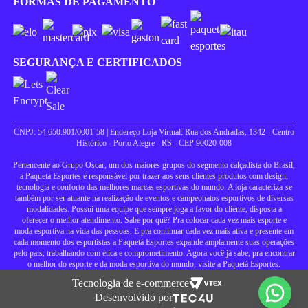
FORMAS DE PAGAMENTO
SEGURANÇA E CERTIFICADOS
CNPJ: 54.650.901/0001-58 | Endereço Loja Virtual: Rua dos Andradas, 1342 - Centro
Histórico - Porto Alegre - RS - CEP 90020-008
Pertencente ao Grupo Oscar, um dos maiores grupos do segmento calçadista do Brasil,
a Paquetá Esportes é responsável por trazer aos seus clientes produtos com design,
tecnologia e conforto das melhores marcas esportivas do mundo. A loja caracteriza-se
também por ser atuante na realização de eventos e campeonatos esportivos de diversas
modalidades. Possui uma equipe que sempre joga a favor do cliente, disposta a
oferecer o melhor atendimento. Sabe por quê? Pra colocar cada vez mais esporte e
moda esportiva na vida das pessoas. E pra continuar cada vez mais ativa e presente em
cada momento dos esportistas a Paquetá Esportes expande amplamente suas operações
pelo país, trabalhando com ética e comprometimento. Agora você já sabe, pra encontrar
o melhor do esporte e da moda esportiva do mundo, visite a Paquetá Esportes.
Tecnologia de e-commerce
Desenvolvido por