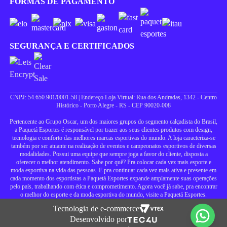
FORMAS DE PAGAMENTO
SEGURANÇA E CERTIFICADOS
CNPJ: 54.650.901/0001-58 | Endereço Loja Virtual: Rua dos Andradas, 1342 - Centro
Histórico - Porto Alegre - RS - CEP 90020-008
Pertencente ao Grupo Oscar, um dos maiores grupos do segmento calçadista do Brasil,
a Paquetá Esportes é responsável por trazer aos seus clientes produtos com design,
tecnologia e conforto das melhores marcas esportivas do mundo. A loja caracteriza-se
também por ser atuante na realização de eventos e campeonatos esportivos de diversas
modalidades. Possui uma equipe que sempre joga a favor do cliente, disposta a
oferecer o melhor atendimento. Sabe por quê? Pra colocar cada vez mais esporte e
moda esportiva na vida das pessoas. E pra continuar cada vez mais ativa e presente em
cada momento dos esportistas a Paquetá Esportes expande amplamente suas operações
pelo país, trabalhando com ética e comprometimento. Agora você já sabe, pra encontrar
o melhor do esporte e da moda esportiva do mundo, visite a Paquetá Esportes.
Tecnologia de e-commerce
Desenvolvido por