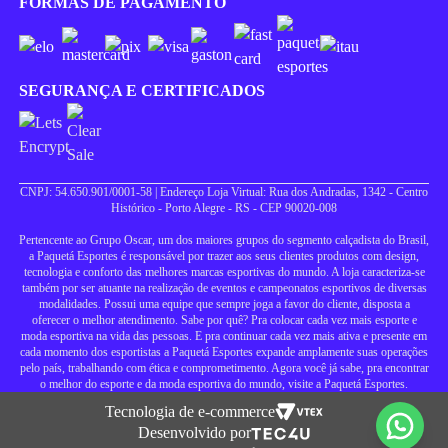
FORMAS DE PAGAMENTO
SEGURANÇA E CERTIFICADOS
CNPJ: 54.650.901/0001-58 | Endereço Loja Virtual: Rua dos Andradas, 1342 - Centro
Histórico - Porto Alegre - RS - CEP 90020-008
Pertencente ao Grupo Oscar, um dos maiores grupos do segmento calçadista do Brasil,
a Paquetá Esportes é responsável por trazer aos seus clientes produtos com design,
tecnologia e conforto das melhores marcas esportivas do mundo. A loja caracteriza-se
também por ser atuante na realização de eventos e campeonatos esportivos de diversas
modalidades. Possui uma equipe que sempre joga a favor do cliente, disposta a
oferecer o melhor atendimento. Sabe por quê? Pra colocar cada vez mais esporte e
moda esportiva na vida das pessoas. E pra continuar cada vez mais ativa e presente em
cada momento dos esportistas a Paquetá Esportes expande amplamente suas operações
pelo país, trabalhando com ética e comprometimento. Agora você já sabe, pra encontrar
o melhor do esporte e da moda esportiva do mundo, visite a Paquetá Esportes.
Tecnologia de e-commerce
Desenvolvido por