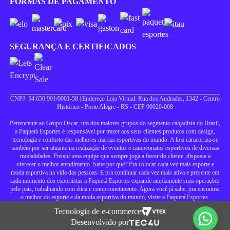
FORMAS DE PAGAMENTO
SEGURANÇA E CERTIFICADOS
CNPJ: 54.650.901/0001-58 | Endereço Loja Virtual: Rua dos Andradas, 1342 - Centro
Histórico - Porto Alegre - RS - CEP 90020-008
Pertencente ao Grupo Oscar, um dos maiores grupos do segmento calçadista do Brasil,
a Paquetá Esportes é responsável por trazer aos seus clientes produtos com design,
tecnologia e conforto das melhores marcas esportivas do mundo. A loja caracteriza-se
também por ser atuante na realização de eventos e campeonatos esportivos de diversas
modalidades. Possui uma equipe que sempre joga a favor do cliente, disposta a
oferecer o melhor atendimento. Sabe por quê? Pra colocar cada vez mais esporte e
moda esportiva na vida das pessoas. E pra continuar cada vez mais ativa e presente em
cada momento dos esportistas a Paquetá Esportes expande amplamente suas operações
pelo país, trabalhando com ética e comprometimento. Agora você já sabe, pra encontrar
o melhor do esporte e da moda esportiva do mundo, visite a Paquetá Esportes.
Tecnologia de e-commerce
Desenvolvido por