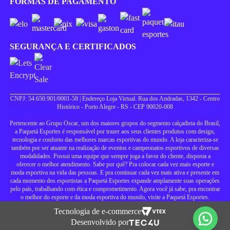
FORMAS DE PAGAMENTO
SEGURANÇA E CERTIFICADOS
CNPJ: 54.650.901/0001-58 | Endereço Loja Virtual: Rua dos Andradas, 1342 - Centro
Histórico - Porto Alegre - RS - CEP 90020-008
Pertencente ao Grupo Oscar, um dos maiores grupos do segmento calçadista do Brasil,
a Paquetá Esportes é responsável por trazer aos seus clientes produtos com design,
tecnologia e conforto das melhores marcas esportivas do mundo. A loja caracteriza-se
também por ser atuante na realização de eventos e campeonatos esportivos de diversas
modalidades. Possui uma equipe que sempre joga a favor do cliente, disposta a
oferecer o melhor atendimento. Sabe por quê? Pra colocar cada vez mais esporte e
moda esportiva na vida das pessoas. E pra continuar cada vez mais ativa e presente em
cada momento dos esportistas a Paquetá Esportes expande amplamente suas operações
pelo país, trabalhando com ética e comprometimento. Agora você já sabe, pra encontrar
o melhor do esporte e da moda esportiva do mundo, visite a Paquetá Esportes.
Tecnologia de e-commerce
Desenvolvido por