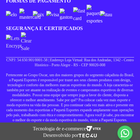
FORMAS DE PAGAMENTO
SEGURANÇA E CERTIFICADOS
CNPJ: 54.650.901/0001-58 | Endereço Loja Virtual: Rua dos Andradas, 1342 - Centro
Histórico - Porto Alegre - RS - CEP 90020-008
Pertencente ao Grupo Oscar, um dos maiores grupos do segmento calçadista do Brasil,
a Paquetá Esportes é responsável por trazer aos seus clientes produtos com design,
tecnologia e conforto das melhores marcas esportivas do mundo. A loja caracteriza-se
também por ser atuante na realização de eventos e campeonatos esportivos de diversas
modalidades. Possui uma equipe que sempre joga a favor do cliente, disposta a
oferecer o melhor atendimento. Sabe por quê? Pra colocar cada vez mais esporte e
moda esportiva na vida das pessoas. E pra continuar cada vez mais ativa e presente em
cada momento dos esportistas a Paquetá Esportes expande amplamente suas operações
pelo país, trabalhando com ética e comprometimento. Agora você já sabe, pra encontrar
o melhor do esporte e da moda esportiva do mundo, visite a Paquetá Esportes.
Tecnologia de e-commerce
Desenvolvido por