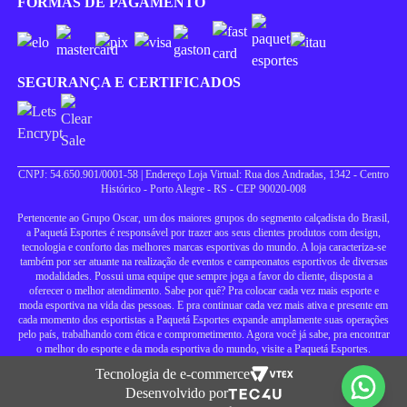
FORMAS DE PAGAMENTO
SEGURANÇA E CERTIFICADOS
CNPJ: 54.650.901/0001-58 | Endereço Loja Virtual: Rua dos Andradas, 1342 - Centro
Histórico - Porto Alegre - RS - CEP 90020-008
Pertencente ao Grupo Oscar, um dos maiores grupos do segmento calçadista do Brasil,
a Paquetá Esportes é responsável por trazer aos seus clientes produtos com design,
tecnologia e conforto das melhores marcas esportivas do mundo. A loja caracteriza-se
também por ser atuante na realização de eventos e campeonatos esportivos de diversas
modalidades. Possui uma equipe que sempre joga a favor do cliente, disposta a
oferecer o melhor atendimento. Sabe por quê? Pra colocar cada vez mais esporte e
moda esportiva na vida das pessoas. E pra continuar cada vez mais ativa e presente em
cada momento dos esportistas a Paquetá Esportes expande amplamente suas operações
pelo país, trabalhando com ética e comprometimento. Agora você já sabe, pra encontrar
o melhor do esporte e da moda esportiva do mundo, visite a Paquetá Esportes.
Tecnologia de e-commerce
Desenvolvido por