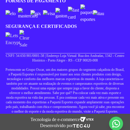
FORMAS DE PAGAMENTO
SEGURANÇA E CERTIFICADOS
CNPJ: 54.650.901/0001-58 | Endereço Loja Virtual: Rua dos Andradas, 1342 - Centro
Histórico - Porto Alegre - RS - CEP 90020-008
Pertencente ao Grupo Oscar, um dos maiores grupos do segmento calçadista do Brasil,
a Paquetá Esportes é responsável por trazer aos seus clientes produtos com design,
tecnologia e conforto das melhores marcas esportivas do mundo. A loja caracteriza-se
também por ser atuante na realização de eventos e campeonatos esportivos de diversas
modalidades. Possui uma equipe que sempre joga a favor do cliente, disposta a
oferecer o melhor atendimento. Sabe por quê? Pra colocar cada vez mais esporte e
moda esportiva na vida das pessoas. E pra continuar cada vez mais ativa e presente em
cada momento dos esportistas a Paquetá Esportes expande amplamente suas operações
pelo país, trabalhando com ética e comprometimento. Agora você já sabe, pra encontrar
o melhor do esporte e da moda esportiva do mundo, visite a Paquetá Esportes.
Tecnologia de e-commerce
Desenvolvido por