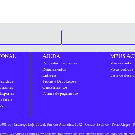
IONAL
AJUDA
MEUS AC
Perguntas Frequentes
Minha conta
Regulamentos
Meus pedidos
Entregas
Lista de desejo
ivacidade
Trocas e Devoluções
Esportes
Cancelamentos
 Esportes
Formas de pagamento
a fatura
co
001-58 | Endereço Loja Virtual: Rua dos Andradas, 1342 - Centro Histórico - Porto Alegre -
asil, a Paquetá Esportes é responsável por trazer aos seus clientes produtos com design, tecno