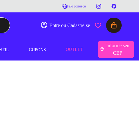
Fale conosco
Entre ou Cadastre-se
Informe seu
OUTLET
NTIL
CUPONS
CEP