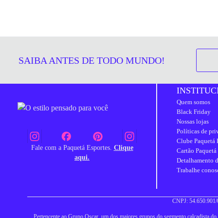
SAIBA ANTES DE TODO MUNDO!
INSTITUC
Quem somos
Black Friday
Nossas lojas
Políticas de pr
Clube Paquetá 
Fale com a Paquetá Esportes.
Clique
Cartão Paquetá
aqui.
Detalhamento d
Trabalhe conos
CNPJ: 54.650.901/0
Pertencente ao Grupo Oscar, um dos maiores grupos do segmento calçadista do Br