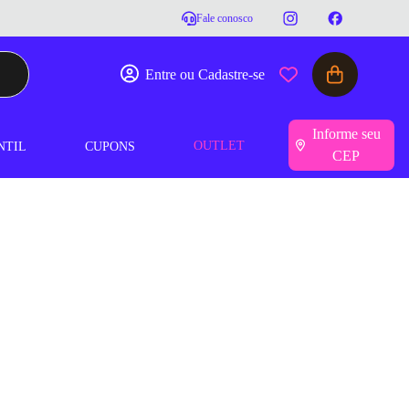
Fale conosco
Entre ou Cadastre-se
Informe seu
OUTLET
NTIL
CUPONS
CEP