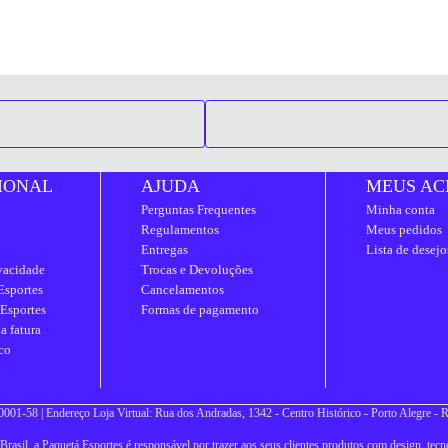
IONAL
AJUDA
MEUS AC
Perguntas Frequentes
Minha conta
Regulamentos
Meus pedidos
Entregas
Lista de desejo
ivacidade
Trocas e Devoluções
Esportes
Cancelamentos
 Esportes
Formas de pagamento
a fatura
co
001-58 | Endereço Loja Virtual: Rua dos Andradas, 1342 - Centro Histórico - Porto Alegre -
asil, a Paquetá Esportes é responsável por trazer aos seus clientes produtos com design, tecno