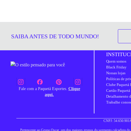
SAIBA ANTES DE TODO MUNDO!
INSTITUC
Quem somos
Black Friday
Nossas lojas
Políticas de pr
Clube Paquetá 
Fale com a Paquetá Esportes.
Clique
Cartão Paquetá
aqui.
Detalhamento d
Trabalhe conos
CNPJ: 54.650.901/0
Pertencente ao Grupo Oscar, um dos maiores grupos do segmento calçadista do Br