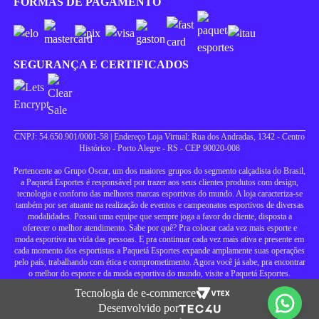
FORMAS DE PAGAMENTO
SEGURANÇA E CERTIFICADOS
CNPJ: 54.650.901/0001-58 | Endereço Loja Virtual: Rua dos Andradas, 1342 - Centro
Histórico - Porto Alegre - RS - CEP 90020-008
Pertencente ao Grupo Oscar, um dos maiores grupos do segmento calçadista do Brasil,
a Paquetá Esportes é responsável por trazer aos seus clientes produtos com design,
tecnologia e conforto das melhores marcas esportivas do mundo. A loja caracteriza-se
também por ser atuante na realização de eventos e campeonatos esportivos de diversas
modalidades. Possui uma equipe que sempre joga a favor do cliente, disposta a
oferecer o melhor atendimento. Sabe por quê? Pra colocar cada vez mais esporte e
moda esportiva na vida das pessoas. E pra continuar cada vez mais ativa e presente em
cada momento dos esportistas a Paquetá Esportes expande amplamente suas operações
pelo país, trabalhando com ética e comprometimento. Agora você já sabe, pra encontrar
o melhor do esporte e da moda esportiva do mundo, visite a Paquetá Esportes.
Tecnologia de e-commerce
Desenvolvido por