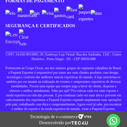
FORMAS DE PAGAMENTO
SEGURANÇA E CERTIFICADOS
CNPJ: 54.650.901/0001-58 | Endereço Loja Virtual: Rua dos Andradas, 1342 - Centro
Histórico - Porto Alegre - RS - CEP 90020-008
Pertencente ao Grupo Oscar, um dos maiores grupos do segmento calçadista do Brasil,
a Paquetá Esportes é responsável por trazer aos seus clientes produtos com design,
tecnologia e conforto das melhores marcas esportivas do mundo. A loja caracteriza-se
também por ser atuante na realização de eventos e campeonatos esportivos de diversas
modalidades. Possui uma equipe que sempre joga a favor do cliente, disposta a
oferecer o melhor atendimento. Sabe por quê? Pra colocar cada vez mais esporte e
moda esportiva na vida das pessoas. E pra continuar cada vez mais ativa e presente em
cada momento dos esportistas a Paquetá Esportes expande amplamente suas operações
pelo país, trabalhando com ética e comprometimento. Agora você já sabe, pra encontrar
o melhor do esporte e da moda esportiva do mundo, visite a Paquetá Esportes.
Tecnologia de e-commerce
Desenvolvido por