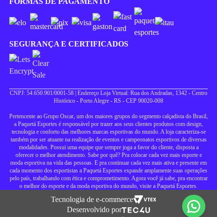
FORMAS DE PAGAMENTO
SEGURANÇA E CERTIFICADOS
CNPJ: 54.650.901/0001-58 | Endereço Loja Virtual: Rua dos Andradas, 1342 - Centro
Histórico - Porto Alegre - RS - CEP 90020-008
Pertencente ao Grupo Oscar, um dos maiores grupos do segmento calçadista do Brasil,
a Paquetá Esportes é responsável por trazer aos seus clientes produtos com design,
tecnologia e conforto das melhores marcas esportivas do mundo. A loja caracteriza-se
também por ser atuante na realização de eventos e campeonatos esportivos de diversas
modalidades. Possui uma equipe que sempre joga a favor do cliente, disposta a
oferecer o melhor atendimento. Sabe por quê? Pra colocar cada vez mais esporte e
moda esportiva na vida das pessoas. E pra continuar cada vez mais ativa e presente em
cada momento dos esportistas a Paquetá Esportes expande amplamente suas operações
pelo país, trabalhando com ética e comprometimento. Agora você já sabe, pra encontrar
o melhor do esporte e da moda esportiva do mundo, visite a Paquetá Esportes.
Tecnologia de e-commerce
Desenvolvido por