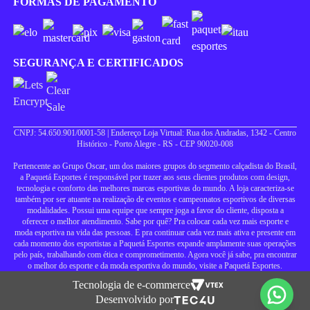
FORMAS DE PAGAMENTO
SEGURANÇA E CERTIFICADOS
CNPJ: 54.650.901/0001-58 | Endereço Loja Virtual: Rua dos Andradas, 1342 - Centro
Histórico - Porto Alegre - RS - CEP 90020-008
Pertencente ao Grupo Oscar, um dos maiores grupos do segmento calçadista do Brasil,
a Paquetá Esportes é responsável por trazer aos seus clientes produtos com design,
tecnologia e conforto das melhores marcas esportivas do mundo. A loja caracteriza-se
também por ser atuante na realização de eventos e campeonatos esportivos de diversas
modalidades. Possui uma equipe que sempre joga a favor do cliente, disposta a
oferecer o melhor atendimento. Sabe por quê? Pra colocar cada vez mais esporte e
moda esportiva na vida das pessoas. E pra continuar cada vez mais ativa e presente em
cada momento dos esportistas a Paquetá Esportes expande amplamente suas operações
pelo país, trabalhando com ética e comprometimento. Agora você já sabe, pra encontrar
o melhor do esporte e da moda esportiva do mundo, visite a Paquetá Esportes.
Tecnologia de e-commerce
Desenvolvido por