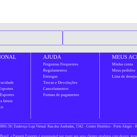
IONAL
AJUDA
MEUS AC
Perguntas Frequentes
Minha conta
Regulamentos
Meus pedidos
Entregas
Lista de desejo
ivacidade
Trocas e Devoluções
Esportes
Cancelamentos
 Esportes
Formas de pagamento
a fatura
co
001-58 | Endereço Loja Virtual: Rua dos Andradas, 1342 - Centro Histórico - Porto Alegre -
asil, a Paquetá Esportes é responsável por trazer aos seus clientes produtos com design, tecno