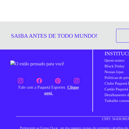
SAIBA ANTES DE TODO MUNDO!
INSTITUC
Quem somos
Black Friday
Nossas lojas
Políticas de pr
Clube Paquetá 
Fale com a Paquetá Esportes.
Clique
Cartão Paquetá
aqui.
Detalhamento d
Trabalhe conos
CNPJ: 54.650.901/0
Pertencente ao Grupo Oscar, um dos maiores grupos do segmento calçadista do Br