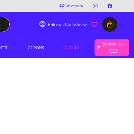
Fale conosco
Entre ou Cadastre-se
Informe seu
OUTLET
NTIL
CUPONS
CEP