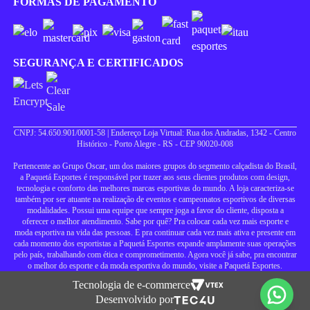
FORMAS DE PAGAMENTO
SEGURANÇA E CERTIFICADOS
CNPJ: 54.650.901/0001-58 | Endereço Loja Virtual: Rua dos Andradas, 1342 - Centro
Histórico - Porto Alegre - RS - CEP 90020-008
Pertencente ao Grupo Oscar, um dos maiores grupos do segmento calçadista do Brasil,
a Paquetá Esportes é responsável por trazer aos seus clientes produtos com design,
tecnologia e conforto das melhores marcas esportivas do mundo. A loja caracteriza-se
também por ser atuante na realização de eventos e campeonatos esportivos de diversas
modalidades. Possui uma equipe que sempre joga a favor do cliente, disposta a
oferecer o melhor atendimento. Sabe por quê? Pra colocar cada vez mais esporte e
moda esportiva na vida das pessoas. E pra continuar cada vez mais ativa e presente em
cada momento dos esportistas a Paquetá Esportes expande amplamente suas operações
pelo país, trabalhando com ética e comprometimento. Agora você já sabe, pra encontrar
o melhor do esporte e da moda esportiva do mundo, visite a Paquetá Esportes.
Tecnologia de e-commerce
Desenvolvido por