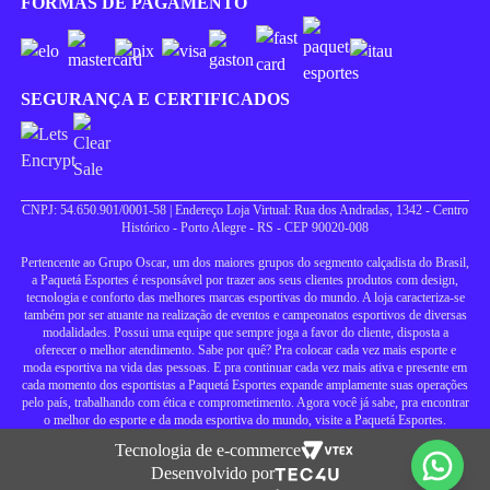
FORMAS DE PAGAMENTO
SEGURANÇA E CERTIFICADOS
CNPJ: 54.650.901/0001-58 | Endereço Loja Virtual: Rua dos Andradas, 1342 - Centro
Histórico - Porto Alegre - RS - CEP 90020-008
Pertencente ao Grupo Oscar, um dos maiores grupos do segmento calçadista do Brasil,
a Paquetá Esportes é responsável por trazer aos seus clientes produtos com design,
tecnologia e conforto das melhores marcas esportivas do mundo. A loja caracteriza-se
também por ser atuante na realização de eventos e campeonatos esportivos de diversas
modalidades. Possui uma equipe que sempre joga a favor do cliente, disposta a
oferecer o melhor atendimento. Sabe por quê? Pra colocar cada vez mais esporte e
moda esportiva na vida das pessoas. E pra continuar cada vez mais ativa e presente em
cada momento dos esportistas a Paquetá Esportes expande amplamente suas operações
pelo país, trabalhando com ética e comprometimento. Agora você já sabe, pra encontrar
o melhor do esporte e da moda esportiva do mundo, visite a Paquetá Esportes.
Tecnologia de e-commerce
Desenvolvido por