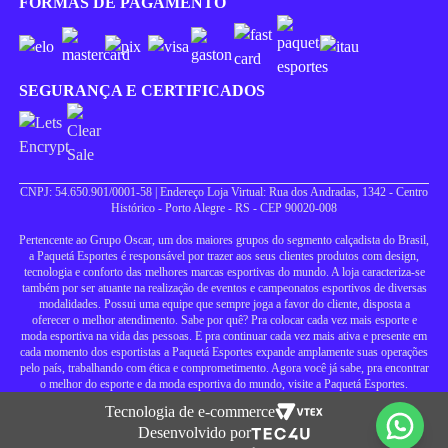
FORMAS DE PAGAMENTO
SEGURANÇA E CERTIFICADOS
CNPJ: 54.650.901/0001-58 | Endereço Loja Virtual: Rua dos Andradas, 1342 - Centro
Histórico - Porto Alegre - RS - CEP 90020-008
Pertencente ao Grupo Oscar, um dos maiores grupos do segmento calçadista do Brasil,
a Paquetá Esportes é responsável por trazer aos seus clientes produtos com design,
tecnologia e conforto das melhores marcas esportivas do mundo. A loja caracteriza-se
também por ser atuante na realização de eventos e campeonatos esportivos de diversas
modalidades. Possui uma equipe que sempre joga a favor do cliente, disposta a
oferecer o melhor atendimento. Sabe por quê? Pra colocar cada vez mais esporte e
moda esportiva na vida das pessoas. E pra continuar cada vez mais ativa e presente em
cada momento dos esportistas a Paquetá Esportes expande amplamente suas operações
pelo país, trabalhando com ética e comprometimento. Agora você já sabe, pra encontrar
o melhor do esporte e da moda esportiva do mundo, visite a Paquetá Esportes.
Tecnologia de e-commerce
Desenvolvido por