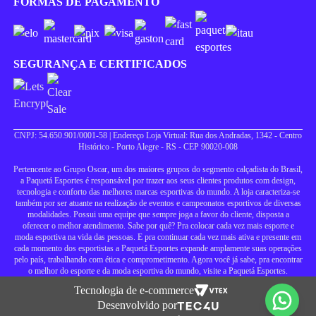
FORMAS DE PAGAMENTO
SEGURANÇA E CERTIFICADOS
CNPJ: 54.650.901/0001-58 | Endereço Loja Virtual: Rua dos Andradas, 1342 - Centro
Histórico - Porto Alegre - RS - CEP 90020-008
Pertencente ao Grupo Oscar, um dos maiores grupos do segmento calçadista do Brasil,
a Paquetá Esportes é responsável por trazer aos seus clientes produtos com design,
tecnologia e conforto das melhores marcas esportivas do mundo. A loja caracteriza-se
também por ser atuante na realização de eventos e campeonatos esportivos de diversas
modalidades. Possui uma equipe que sempre joga a favor do cliente, disposta a
oferecer o melhor atendimento. Sabe por quê? Pra colocar cada vez mais esporte e
moda esportiva na vida das pessoas. E pra continuar cada vez mais ativa e presente em
cada momento dos esportistas a Paquetá Esportes expande amplamente suas operações
pelo país, trabalhando com ética e comprometimento. Agora você já sabe, pra encontrar
o melhor do esporte e da moda esportiva do mundo, visite a Paquetá Esportes.
Tecnologia de e-commerce
Desenvolvido por