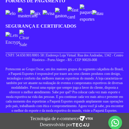
FORMAS DE PAGAMENTO
SEGURANÇA E CERTIFICADOS
CNPJ: 54.650.901/0001-58 | Endereço Loja Virtual: Rua dos Andradas, 1342 - Centro
Histórico - Porto Alegre - RS - CEP 90020-008
Pertencente ao Grupo Oscar, um dos maiores grupos do segmento calçadista do Brasil,
a Paquetá Esportes é responsável por trazer aos seus clientes produtos com design,
tecnologia e conforto das melhores marcas esportivas do mundo. A loja caracteriza-se
também por ser atuante na realização de eventos e campeonatos esportivos de diversas
modalidades. Possui uma equipe que sempre joga a favor do cliente, disposta a
oferecer o melhor atendimento. Sabe por quê? Pra colocar cada vez mais esporte e
moda esportiva na vida das pessoas. E pra continuar cada vez mais ativa e presente em
cada momento dos esportistas a Paquetá Esportes expande amplamente suas operações
pelo país, trabalhando com ética e comprometimento. Agora você já sabe, pra encontrar
o melhor do esporte e da moda esportiva do mundo, visite a Paquetá Esportes.
Tecnologia de e-commerce
Desenvolvido por