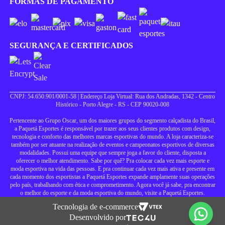
FORMAS DE PAGAMENTO
SEGURANÇA E CERTIFICADOS
CNPJ: 54.650.901/0001-58 | Endereço Loja Virtual: Rua dos Andradas, 1342 - Centro
Histórico - Porto Alegre - RS - CEP 90020-008
Pertencente ao Grupo Oscar, um dos maiores grupos do segmento calçadista do Brasil,
a Paquetá Esportes é responsável por trazer aos seus clientes produtos com design,
tecnologia e conforto das melhores marcas esportivas do mundo. A loja caracteriza-se
também por ser atuante na realização de eventos e campeonatos esportivos de diversas
modalidades. Possui uma equipe que sempre joga a favor do cliente, disposta a
oferecer o melhor atendimento. Sabe por quê? Pra colocar cada vez mais esporte e
moda esportiva na vida das pessoas. E pra continuar cada vez mais ativa e presente em
cada momento dos esportistas a Paquetá Esportes expande amplamente suas operações
pelo país, trabalhando com ética e comprometimento. Agora você já sabe, pra encontrar
o melhor do esporte e da moda esportiva do mundo, visite a Paquetá Esportes.
Tecnologia de e-commerce
Desenvolvido por