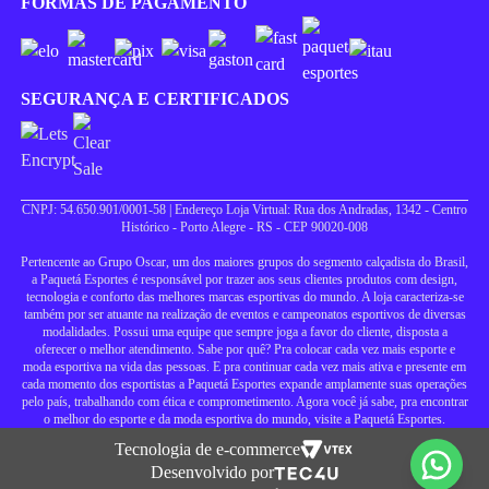
FORMAS DE PAGAMENTO
SEGURANÇA E CERTIFICADOS
CNPJ: 54.650.901/0001-58 | Endereço Loja Virtual: Rua dos Andradas, 1342 - Centro
Histórico - Porto Alegre - RS - CEP 90020-008
Pertencente ao Grupo Oscar, um dos maiores grupos do segmento calçadista do Brasil,
a Paquetá Esportes é responsável por trazer aos seus clientes produtos com design,
tecnologia e conforto das melhores marcas esportivas do mundo. A loja caracteriza-se
também por ser atuante na realização de eventos e campeonatos esportivos de diversas
modalidades. Possui uma equipe que sempre joga a favor do cliente, disposta a
oferecer o melhor atendimento. Sabe por quê? Pra colocar cada vez mais esporte e
moda esportiva na vida das pessoas. E pra continuar cada vez mais ativa e presente em
cada momento dos esportistas a Paquetá Esportes expande amplamente suas operações
pelo país, trabalhando com ética e comprometimento. Agora você já sabe, pra encontrar
o melhor do esporte e da moda esportiva do mundo, visite a Paquetá Esportes.
Tecnologia de e-commerce
Desenvolvido por