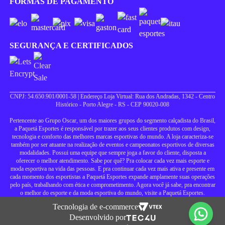
FORMAS DE PAGAMENTO
SEGURANÇA E CERTIFICADOS
CNPJ: 54.650.901/0001-58 | Endereço Loja Virtual: Rua dos Andradas, 1342 - Centro
Histórico - Porto Alegre - RS - CEP 90020-008
Pertencente ao Grupo Oscar, um dos maiores grupos do segmento calçadista do Brasil,
a Paquetá Esportes é responsável por trazer aos seus clientes produtos com design,
tecnologia e conforto das melhores marcas esportivas do mundo. A loja caracteriza-se
também por ser atuante na realização de eventos e campeonatos esportivos de diversas
modalidades. Possui uma equipe que sempre joga a favor do cliente, disposta a
oferecer o melhor atendimento. Sabe por quê? Pra colocar cada vez mais esporte e
moda esportiva na vida das pessoas. E pra continuar cada vez mais ativa e presente em
cada momento dos esportistas a Paquetá Esportes expande amplamente suas operações
pelo país, trabalhando com ética e comprometimento. Agora você já sabe, pra encontrar
o melhor do esporte e da moda esportiva do mundo, visite a Paquetá Esportes.
Tecnologia de e-commerce
Desenvolvido por