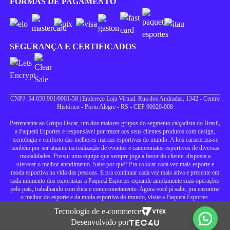
FORMAS DE PAGAMENTO
SEGURANÇA E CERTIFICADOS
CNPJ: 54.650.901/0001-58 | Endereço Loja Virtual: Rua dos Andradas, 1342 - Centro
Histórico - Porto Alegre - RS - CEP 90020-008
Pertencente ao Grupo Oscar, um dos maiores grupos do segmento calçadista do Brasil,
a Paquetá Esportes é responsável por trazer aos seus clientes produtos com design,
tecnologia e conforto das melhores marcas esportivas do mundo. A loja caracteriza-se
também por ser atuante na realização de eventos e campeonatos esportivos de diversas
modalidades. Possui uma equipe que sempre joga a favor do cliente, disposta a
oferecer o melhor atendimento. Sabe por quê? Pra colocar cada vez mais esporte e
moda esportiva na vida das pessoas. E pra continuar cada vez mais ativa e presente em
cada momento dos esportistas a Paquetá Esportes expande amplamente suas operações
pelo país, trabalhando com ética e comprometimento. Agora você já sabe, pra encontrar
o melhor do esporte e da moda esportiva do mundo, visite a Paquetá Esportes.
Tecnologia de e-commerce
Desenvolvido por