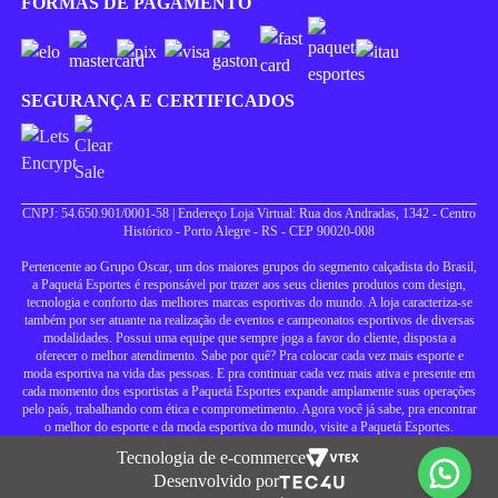
FORMAS DE PAGAMENTO
SEGURANÇA E CERTIFICADOS
CNPJ: 54.650.901/0001-58 | Endereço Loja Virtual: Rua dos Andradas, 1342 - Centro
Histórico - Porto Alegre - RS - CEP 90020-008
Pertencente ao Grupo Oscar, um dos maiores grupos do segmento calçadista do Brasil,
a Paquetá Esportes é responsável por trazer aos seus clientes produtos com design,
tecnologia e conforto das melhores marcas esportivas do mundo. A loja caracteriza-se
também por ser atuante na realização de eventos e campeonatos esportivos de diversas
modalidades. Possui uma equipe que sempre joga a favor do cliente, disposta a
oferecer o melhor atendimento. Sabe por quê? Pra colocar cada vez mais esporte e
moda esportiva na vida das pessoas. E pra continuar cada vez mais ativa e presente em
cada momento dos esportistas a Paquetá Esportes expande amplamente suas operações
pelo país, trabalhando com ética e comprometimento. Agora você já sabe, pra encontrar
o melhor do esporte e da moda esportiva do mundo, visite a Paquetá Esportes.
Tecnologia de e-commerce
Desenvolvido por