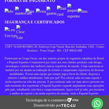
FORMAS DE PAGAMENTO
SEGURANÇA E CERTIFICADOS
CNPJ: 54.650.901/0001-58 | Endereço Loja Virtual: Rua dos Andradas, 1342 - Centro
Histórico - Porto Alegre - RS - CEP 90020-008
Pertencente ao Grupo Oscar, um dos maiores grupos do segmento calçadista do Brasil,
a Paquetá Esportes é responsável por trazer aos seus clientes produtos com design,
tecnologia e conforto das melhores marcas esportivas do mundo. A loja caracteriza-se
também por ser atuante na realização de eventos e campeonatos esportivos de diversas
modalidades. Possui uma equipe que sempre joga a favor do cliente, disposta a
oferecer o melhor atendimento. Sabe por quê? Pra colocar cada vez mais esporte e
moda esportiva na vida das pessoas. E pra continuar cada vez mais ativa e presente em
cada momento dos esportistas a Paquetá Esportes expande amplamente suas operações
pelo país, trabalhando com ética e comprometimento. Agora você já sabe, pra encontrar
o melhor do esporte e da moda esportiva do mundo, visite a Paquetá Esportes.
Tecnologia de e-commerce
Desenvolvido por