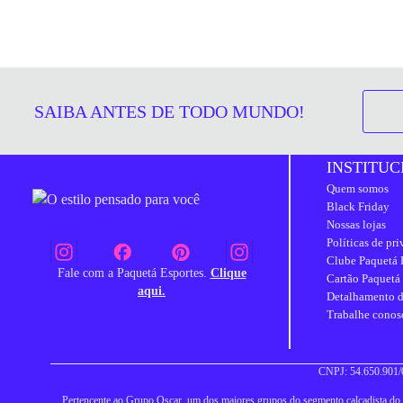
SAIBA ANTES DE TODO MUNDO!
INSTITUC
Quem somos
Black Friday
Nossas lojas
Políticas de pr
Clube Paquetá 
Fale com a Paquetá Esportes.
Clique
Cartão Paquetá
aqui.
Detalhamento d
Trabalhe conos
CNPJ: 54.650.901/0
Pertencente ao Grupo Oscar, um dos maiores grupos do segmento calçadista do Br