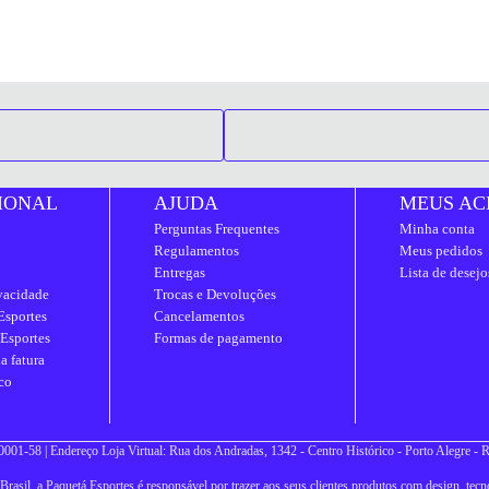
IONAL
AJUDA
MEUS AC
Perguntas Frequentes
Minha conta
Regulamentos
Meus pedidos
Entregas
Lista de desejo
ivacidade
Trocas e Devoluções
Esportes
Cancelamentos
 Esportes
Formas de pagamento
a fatura
co
001-58 | Endereço Loja Virtual: Rua dos Andradas, 1342 - Centro Histórico - Porto Alegre -
asil, a Paquetá Esportes é responsável por trazer aos seus clientes produtos com design, tecno