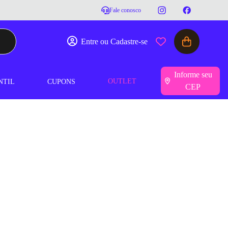
Fale conosco
Entre ou Cadastre-se
Informe seu
OUTLET
NTIL
CUPONS
CEP