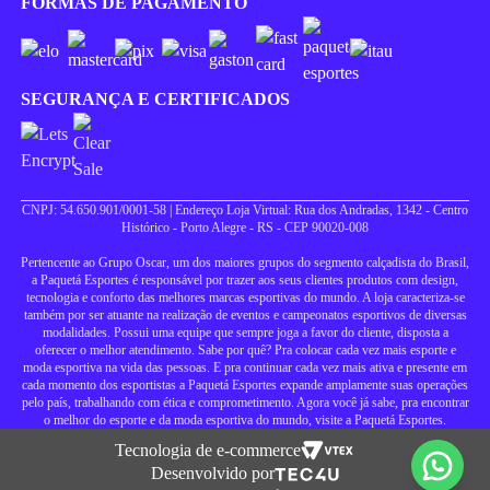
FORMAS DE PAGAMENTO
SEGURANÇA E CERTIFICADOS
CNPJ: 54.650.901/0001-58 | Endereço Loja Virtual: Rua dos Andradas, 1342 - Centro
Histórico - Porto Alegre - RS - CEP 90020-008
Pertencente ao Grupo Oscar, um dos maiores grupos do segmento calçadista do Brasil,
a Paquetá Esportes é responsável por trazer aos seus clientes produtos com design,
tecnologia e conforto das melhores marcas esportivas do mundo. A loja caracteriza-se
também por ser atuante na realização de eventos e campeonatos esportivos de diversas
modalidades. Possui uma equipe que sempre joga a favor do cliente, disposta a
oferecer o melhor atendimento. Sabe por quê? Pra colocar cada vez mais esporte e
moda esportiva na vida das pessoas. E pra continuar cada vez mais ativa e presente em
cada momento dos esportistas a Paquetá Esportes expande amplamente suas operações
pelo país, trabalhando com ética e comprometimento. Agora você já sabe, pra encontrar
o melhor do esporte e da moda esportiva do mundo, visite a Paquetá Esportes.
Tecnologia de e-commerce
Desenvolvido por