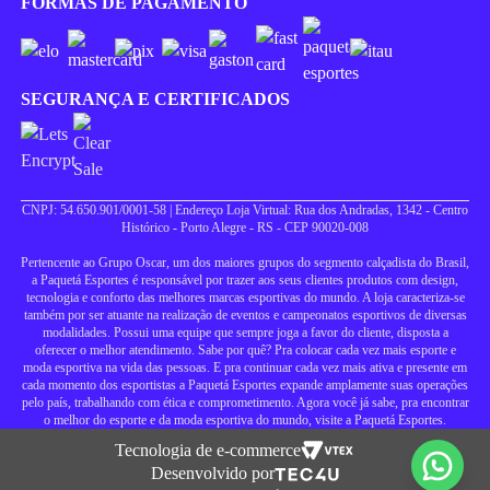
FORMAS DE PAGAMENTO
SEGURANÇA E CERTIFICADOS
CNPJ: 54.650.901/0001-58 | Endereço Loja Virtual: Rua dos Andradas, 1342 - Centro
Histórico - Porto Alegre - RS - CEP 90020-008
Pertencente ao Grupo Oscar, um dos maiores grupos do segmento calçadista do Brasil,
a Paquetá Esportes é responsável por trazer aos seus clientes produtos com design,
tecnologia e conforto das melhores marcas esportivas do mundo. A loja caracteriza-se
também por ser atuante na realização de eventos e campeonatos esportivos de diversas
modalidades. Possui uma equipe que sempre joga a favor do cliente, disposta a
oferecer o melhor atendimento. Sabe por quê? Pra colocar cada vez mais esporte e
moda esportiva na vida das pessoas. E pra continuar cada vez mais ativa e presente em
cada momento dos esportistas a Paquetá Esportes expande amplamente suas operações
pelo país, trabalhando com ética e comprometimento. Agora você já sabe, pra encontrar
o melhor do esporte e da moda esportiva do mundo, visite a Paquetá Esportes.
Tecnologia de e-commerce
Desenvolvido por