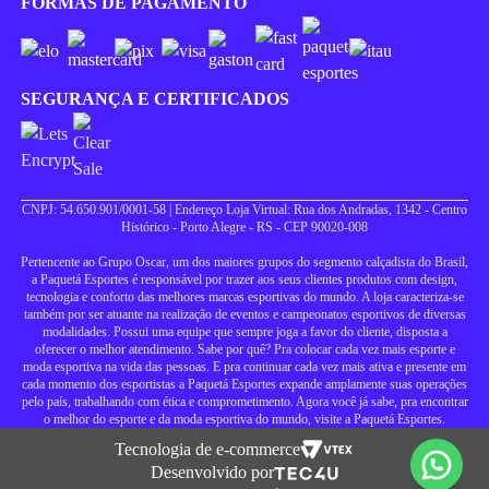
FORMAS DE PAGAMENTO
SEGURANÇA E CERTIFICADOS
CNPJ: 54.650.901/0001-58 | Endereço Loja Virtual: Rua dos Andradas, 1342 - Centro
Histórico - Porto Alegre - RS - CEP 90020-008
Pertencente ao Grupo Oscar, um dos maiores grupos do segmento calçadista do Brasil,
a Paquetá Esportes é responsável por trazer aos seus clientes produtos com design,
tecnologia e conforto das melhores marcas esportivas do mundo. A loja caracteriza-se
também por ser atuante na realização de eventos e campeonatos esportivos de diversas
modalidades. Possui uma equipe que sempre joga a favor do cliente, disposta a
oferecer o melhor atendimento. Sabe por quê? Pra colocar cada vez mais esporte e
moda esportiva na vida das pessoas. E pra continuar cada vez mais ativa e presente em
cada momento dos esportistas a Paquetá Esportes expande amplamente suas operações
pelo país, trabalhando com ética e comprometimento. Agora você já sabe, pra encontrar
o melhor do esporte e da moda esportiva do mundo, visite a Paquetá Esportes.
Tecnologia de e-commerce
Desenvolvido por