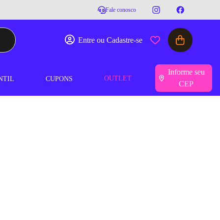
Fale conosco
Entre ou Cadastre-se
Informe seu
OUTLET
NTIL
CUPONS
CEP