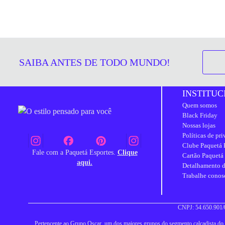
SAIBA ANTES DE TODO MUNDO!
INSTITUC
Quem somos
Black Friday
Nossas lojas
Políticas de pr
Clube Paquetá 
Fale com a Paquetá Esportes.
Clique
Cartão Paquetá
aqui.
Detalhamento d
Trabalhe conos
CNPJ: 54.650.901/0
Pertencente ao Grupo Oscar, um dos maiores grupos do segmento calçadista do Br