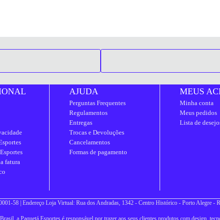
IONAL
AJUDA
MEUS AC
Perguntas Frequentes
Minha conta
Regulamentos
Meus pedidos
Entregas
Lista de desejo
ivacidade
Trocas e Devoluções
Esportes
Cancelamentos
 Esportes
Formas de pagamento
a fatura
co
001-58 | Endereço Loja Virtual: Rua dos Andradas, 1342 - Centro Histórico - Porto Alegre -
asil, a Paquetá Esportes é responsável por trazer aos seus clientes produtos com design, tecno