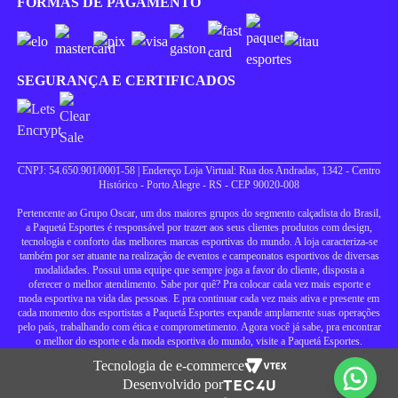
FORMAS DE PAGAMENTO
SEGURANÇA E CERTIFICADOS
CNPJ: 54.650.901/0001-58 | Endereço Loja Virtual: Rua dos Andradas, 1342 - Centro
Histórico - Porto Alegre - RS - CEP 90020-008
Pertencente ao Grupo Oscar, um dos maiores grupos do segmento calçadista do Brasil,
a Paquetá Esportes é responsável por trazer aos seus clientes produtos com design,
tecnologia e conforto das melhores marcas esportivas do mundo. A loja caracteriza-se
também por ser atuante na realização de eventos e campeonatos esportivos de diversas
modalidades. Possui uma equipe que sempre joga a favor do cliente, disposta a
oferecer o melhor atendimento. Sabe por quê? Pra colocar cada vez mais esporte e
moda esportiva na vida das pessoas. E pra continuar cada vez mais ativa e presente em
cada momento dos esportistas a Paquetá Esportes expande amplamente suas operações
pelo país, trabalhando com ética e comprometimento. Agora você já sabe, pra encontrar
o melhor do esporte e da moda esportiva do mundo, visite a Paquetá Esportes.
Tecnologia de e-commerce
Desenvolvido por