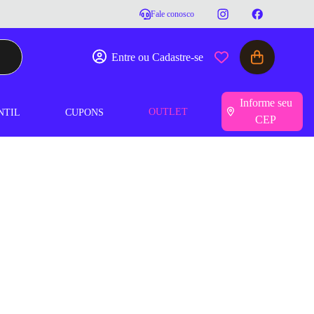
Fale conosco
Entre ou Cadastre-se
Informe seu
OUTLET
NTIL
CUPONS
CEP