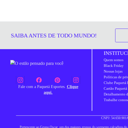
SAIBA ANTES DE TODO MUNDO!
INSTITUC
Quem somos
Black Friday
Nossas lojas
Políticas de pr
Clube Paquetá 
Fale com a Paquetá Esportes.
Clique
Cartão Paquetá
aqui.
Detalhamento d
Trabalhe conos
CNPJ: 54.650.901/0
Pertencente ao Grupo Oscar, um dos maiores grupos do segmento calçadista do Br