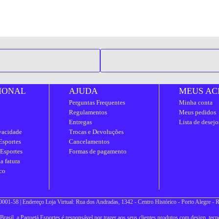
IONAL
AJUDA
MEUS AC
Perguntas Frequentes
Minha conta
Regulamentos
Meus pedidos
Entregas
Lista de desejo
ivacidade
Trocas e Devoluções
Esportes
Cancelamentos
 Esportes
Formas de pagamento
a fatura
co
001-58 | Endereço Loja Virtual: Rua dos Andradas, 1342 - Centro Histórico - Porto Alegre -
asil, a Paquetá Esportes é responsável por trazer aos seus clientes produtos com design, tecno