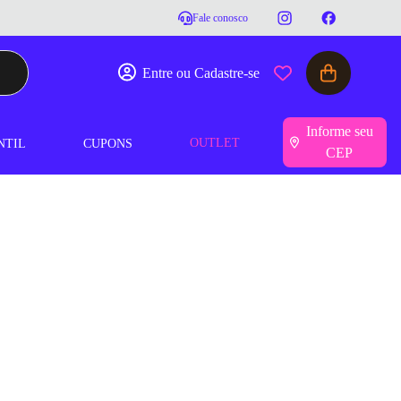
Fale conosco
Entre ou Cadastre-se
Informe seu
OUTLET
NTIL
CUPONS
CEP