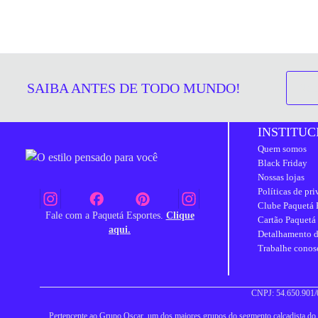
SAIBA ANTES DE TODO MUNDO!
INSTITUC
Quem somos
Black Friday
Nossas lojas
Políticas de pr
Clube Paquetá 
Fale com a Paquetá Esportes.
Clique
Cartão Paquetá
aqui.
Detalhamento d
Trabalhe conos
CNPJ: 54.650.901/0
Pertencente ao Grupo Oscar, um dos maiores grupos do segmento calçadista do Br