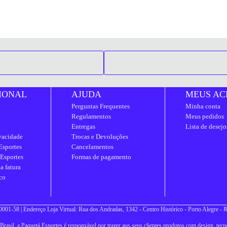
IONAL
AJUDA
MEUS AC
Perguntas Frequentes
Minha conta
Regulamentos
Meus pedidos
Entregas
Lista de desejo
ivacidade
Trocas e Devoluções
Esportes
Cancelamentos
 Esportes
Formas de pagamento
a fatura
co
001-58 | Endereço Loja Virtual: Rua dos Andradas, 1342 - Centro Histórico - Porto Alegre -
asil, a Paquetá Esportes é responsável por trazer aos seus clientes produtos com design, tecno