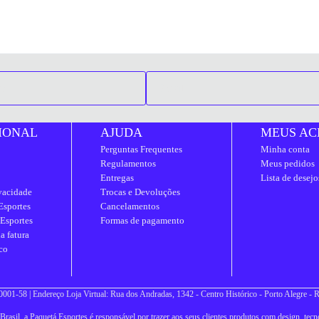
IONAL
AJUDA
MEUS AC
Perguntas Frequentes
Minha conta
Regulamentos
Meus pedidos
Entregas
Lista de desejo
ivacidade
Trocas e Devoluções
Esportes
Cancelamentos
 Esportes
Formas de pagamento
a fatura
co
001-58 | Endereço Loja Virtual: Rua dos Andradas, 1342 - Centro Histórico - Porto Alegre -
asil, a Paquetá Esportes é responsável por trazer aos seus clientes produtos com design, tecno