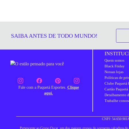
SAIBA ANTES DE TODO MUNDO!
INSTITUC
Quem somos
Black Friday
Nossas lojas
Políticas de pr
Clube Paquetá 
Fale com a Paquetá Esportes.
Clique
Cartão Paquetá
aqui.
Detalhamento d
Trabalhe conos
CNPJ: 54.650.901/0
Pertencente ao Grupo Oscar, um dos maiores grupos do segmento calçadista do Br