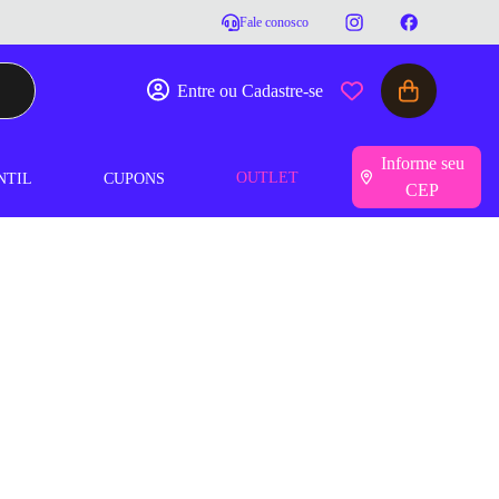
Fale conosco
Entre ou Cadastre-se
Informe seu
OUTLET
NTIL
CUPONS
CEP